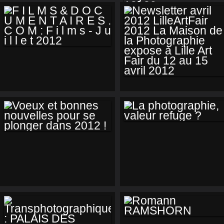
2013 / APPELS À
CANDIDATURES /
LA MAISON DE LA
PHOTOGRAPHIE
VOUS PROPOSE :
F I L M S & D O C U
VERNISSAGE DE
M E N T A I R E S . C
L'EXPOSITION DE
O M : F I L M S - J U I
NEWSLETTER
PASCAL ITO "LES
L L E T 2012
AVRIL 2012
HOMMES QUI
LILLEARTFAIR 2012
PLEURENT" LE
LA MAISON DE LA
VENDREDI 11
LA
PHOTOGRAPHIE
VOEUX ET BONNES
JANVIER 2013 À
PHOTOGRAPHIE,
EXPOSE À LILLE
NOUVELLES POUR
18H30
VALEUR REFUGE ?
ART FAIR DU 12 AU
SE PLONGER DANS
15 AVRIL 2012
2012 !