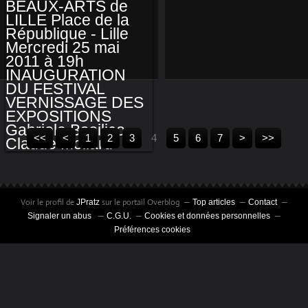
ROMANN
RAMSHORN
<<
<
1
2
3
4
5
6
7
>
>>
TRANSPHOTOGRAPHIQUES
Voir le profil de
sur le portail Overblog
JPratz
Top articles
Contact
: PALAIS DES
Signaler un abus
C.G.U.
Cookies et données personnelles
BEAUX-ARTS DE
Préférences cookies
LILLE PLACE DE LA
RÉPUBLIQUE -
LILLE MERCREDI 25
MAI 2011 À 19H