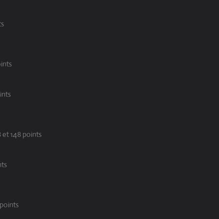
ts
ints
ints
 et 148 points
nts
 points