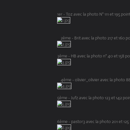
1er - Toz avec la photo N° 111 et 195 poin
2ème - Brit avec la photo 217 et 160 po
3ème - HB avec la photo n° 40 et 158 po
4ème - olivier_olivier avec la photo 88
5ème - Jufz avec la photo 123 et 142 poi
6ème - pastor3 avec la photo 201 et 125