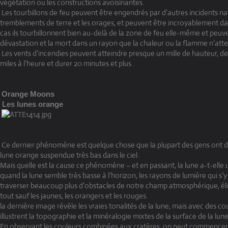
végétation ou les constructions avoisinantes.
Les tourbillons de feu peuvent être engendrés par d'autres incidents n
tremblements de terre et les orages, et peuvent être incroyablement d
cas ils tourbillonnent bien au-delà de la zone de feu elle-même et peuv
dévastation et la mort dans un rayon que la chaleur ou la flamme n’att
Les vents d’incendies peuvent atteindre presque un mille de hauteur, de
miles à l’heure et durer 20 minutes et plus.
Orange Moons
Les lunes orange
Ce dernier phénomène est quelque chose que la plupart des gens ont d
lune orange suspendue très bas dans le ciel.
Mais quelle est la cause ce phénomène – et en passant, la lune a-t-elle
quand la lune semble très basse à l'horizon, les rayons de lumière qui s’y
traverser beaucoup plus d’obstacles de notre champ atmosphérique, é
tout sauf les jaunes, les orangers et les rouges.
la dernière image révèle les vraies tonalités de la lune, mais avec des co
illustrent la topographie et la minéralogie mixtes de la surface de la lune
En observant les couleurs combinées aux cratères, on peut commencer à 